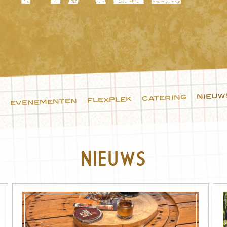
nieuw
catering
flexplek
evenementen
NIEUWS