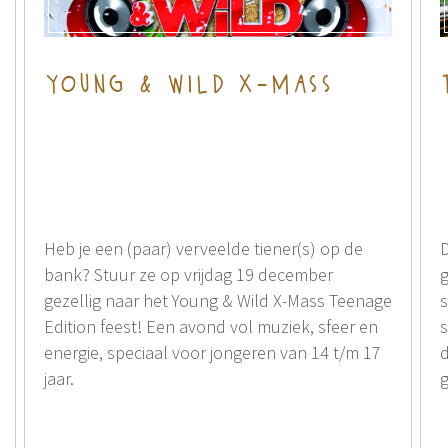
young & wild x-mass
Heb je een (paar) verveelde tiener(s) op de
D
bank? Stuur ze op vrijdag 19 december
g
gezellig naar het Young & Wild X-Mass Teenage
s
Edition feest! Een avond vol muziek, sfeer en
s
energie, speciaal voor jongeren van 14 t/m 17
d
jaar.
g