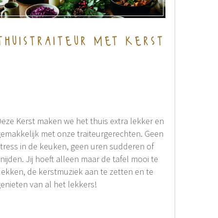
thuistraiteur met kerst
eze Kerst maken we het thuis extra lekker en
emakkelijk met onze traiteurgerechten. Geen
tress in de keuken, geen uren sudderen of
nijden. Jij hoeft alleen maar de tafel mooi te
ekken, de kerstmuziek aan te zetten en te
enieten van al het lekkers!