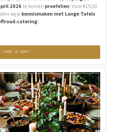
april 2026
te komen
proefeten
! Voor €19,50
aten wij je
kennismaken met Lange Tafels
offroad.catering
!
kom je ook?