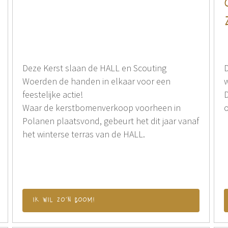
Deze Kerst slaan de HALL en Scouting
D
Woerden de handen in elkaar voor een
w
feestelijke actie!
D
Waar de kerstbomenverkoop voorheen in
o
Polanen plaatsvond, gebeurt het dit jaar vanaf
het winterse terras van de HALL.
ik wil zo'n boom!