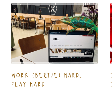
work (beetje) hard,
play hard