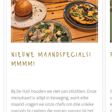
nieuwe maandspecials!
mmmm!
Bij De Hall houden we niet van stilzitten. Onze
G
menukaart is altijd in beweging, want elke
v
maand vragen we onze chefs om drie unieke
e
specials te creëren die precies passen bij het
n