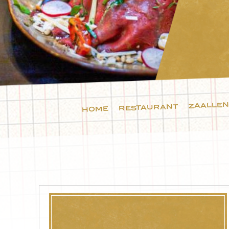
zaallen
restaurant
home