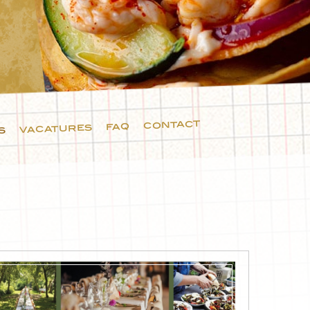
contact
faq
vacatures
s