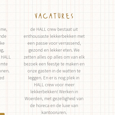
vacatures
ame,
de HALL crew bestaat uit
ende
enthousiaste lekkerbekken met
jke
een passie voor verrassend,
ng,
gezond en lekker eten. We
e HALL
zetten alles op alles om van elk
imte
bezoek een feestje te maken en
onen.
onze gasten in de watten te
oed
leggen. En er is nog plek in
HALL crew voor meer
lekkerbekken! Werken in
Woerden, met gezelligheid van
de horeca en de luxe van
kantooruren.