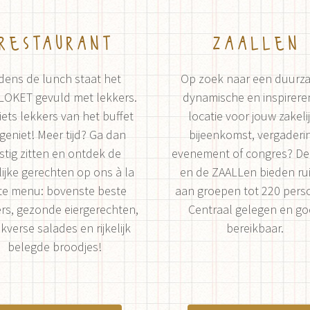
restaurant
zaallen
jdens de lunch staat het
Op zoek naar een duurz
LOKET gevuld met lekkers.
dynamische en inspirer
 iets lekkers van het buffet
locatie voor jouw zakeli
geniet! Meer tijd? Ga dan
bijeenkomst, vergaderi
stig zitten en ontdek de
evenement of congres? D
lijke gerechten op ons à la
en de ZAALLen bieden ru
te menu: bovenste beste
aan groepen tot 220 pers
rs, gezonde eiergerechten,
Centraal gelegen en g
kverse salades en rijkelijk
bereikbaar.
belegde broodjes!