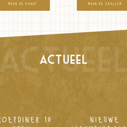
naar de kaart
naar de zaallen
actuee
actueel
roefdiner 10
nieuwe