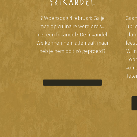
frikandel
? Woensdag 4 februari: Ga je
Gaan 
mee op culinaire wereldreis...
jubil
met een frikandel? De frikandel.
fam
We kennen hem allemaal, maar
fees
heb je hem ooit zó geproefd?
Wij 
op
kom
laten