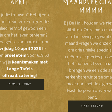
april
maandspecia
mmmm!
jullie trouwen? Heb jij een
eum te vieren? Een gezellig
Bij De Hall houden we nie
iliediner? Of gewoon een
stilzitten. Onze menukaar
tje om het leven te vieren?
altijd in beweging, want 
nodigen je van harte uit om
maand vragen we onze c
vrijdag 10 april 2026
te
om drie unieke specials
en
proefeten
! Voor €19,50
creëren die precies passe
 wij je
kennismaken met
het moment. Deze maa
Lange Tafels
brengen we een ode a
offroad.catering
!
herkenbare winterse sma
maar dan met de eigenw
kom je ook?
twist die je van ons gew
bent.
lees verder!