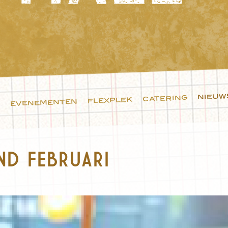
nieuw
catering
flexplek
evenementen
ND FEBRUARI