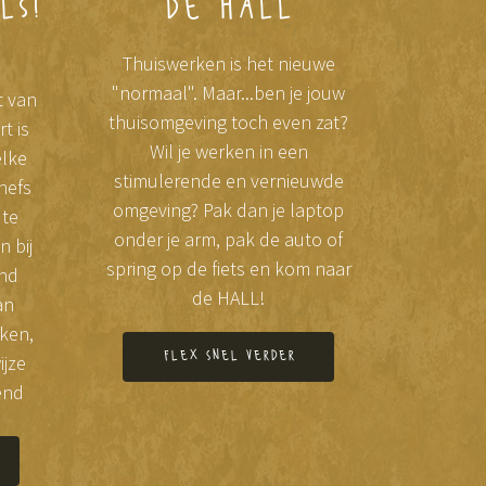
ls!
de hall
Thuiswerken is het nieuwe
"normaal". Maar...ben je jouw
t van
thuisomgeving toch even zat?
t is
Wil je werken in een
elke
stimulerende en vernieuwde
hefs
omgeving? Pak dan je laptop
 te
onder je arm, pak de auto of
n bij
spring op de fiets en kom naar
nd
de HALL!
an
ken,
flex snel verder
ijze
end