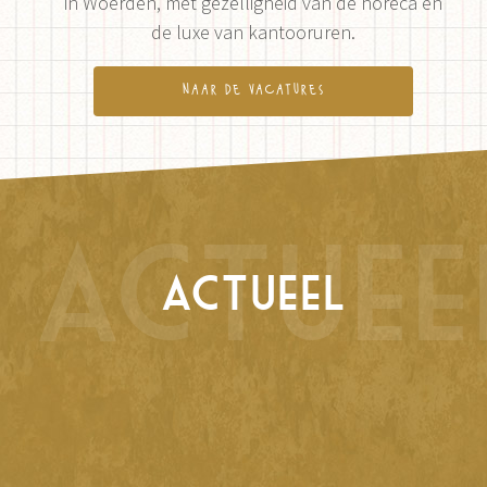
in Woerden, met gezelligheid van de horeca en
de luxe van kantooruren.
naar de vacatures
actuee
actueel