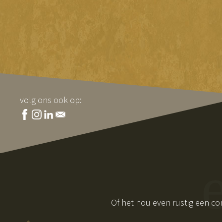
volg ons ook op:
Of het nou even rustig een con