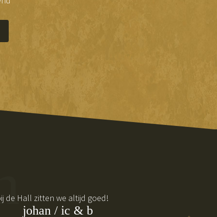
end
n
 de Hall zitten we altijd goed!
johan / ic & b