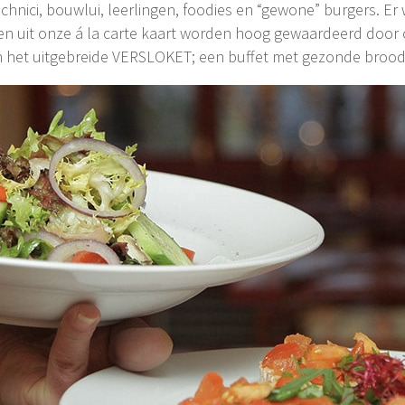
hnici, bouwlui, leerlingen, foodies en “gewone” burgers. Er 
en uit onze á la carte kaart worden hoog gewaardeerd door 
en het uitgebreide VERSLOKET; een buffet met gezonde brood