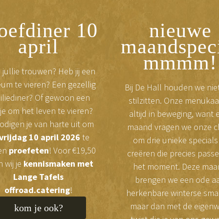
oefdiner 10
nieuwe
april
maandspeci
mmmm!
jullie trouwen? Heb jij een
eum te vieren? Een gezellig
Bij De Hall houden we nie
iliediner? Of gewoon een
stilzitten. Onze menukaar
tje om het leven te vieren?
altijd in beweging, want 
nodigen je van harte uit om
maand vragen we onze c
vrijdag 10 april 2026
te
om drie unieke specials
en
proefeten
! Voor €19,50
creëren die precies passe
 wij je
kennismaken met
het moment. Deze maa
Lange Tafels
brengen we een ode a
offroad.catering
!
herkenbare winterse sma
maar dan met de eigenw
kom je ook?