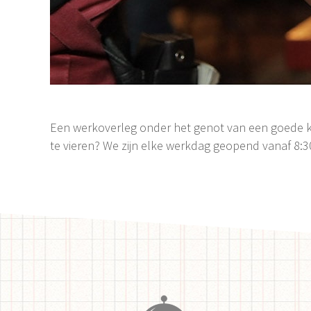
Een werkoverleg onder het genot van een goede k
te vieren? We zijn elke werkdag geopend vanaf 8:30 