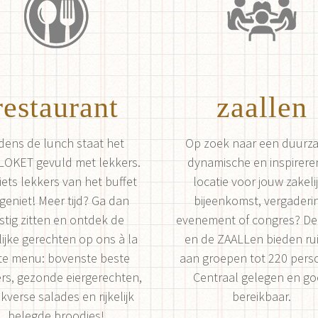
restaurant
zaallen
jdens de lunch staat het
Op zoek naar een duurz
LOKET gevuld met lekkers.
dynamische en inspirer
 iets lekkers van het buffet
locatie voor jouw zakeli
geniet! Meer tijd? Ga dan
bijeenkomst, vergaderi
stig zitten en ontdek de
evenement of congres? D
lijke gerechten op ons à la
en de ZAALLen bieden ru
te menu: bovenste beste
aan groepen tot 220 pers
rs, gezonde eiergerechten,
Centraal gelegen en g
kverse salades en rijkelijk
bereikbaar.
belegde broodjes!