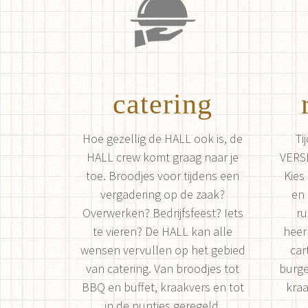
catering
Hoe gezellig de HALL ook is, de
Ti
HALL crew komt graag naar je
VERS
toe. Broodjes voor tijdens een
Kies
vergadering op de zaak?
en 
Overwerken? Bedrijfsfeest? Iets
ru
te vieren? De HALL kan alle
heer
wensen vervullen op het gebied
car
van catering. Van broodjes tot
burge
BBQ en buffet, kraakvers en tot
kraa
in de puntjes geregeld.