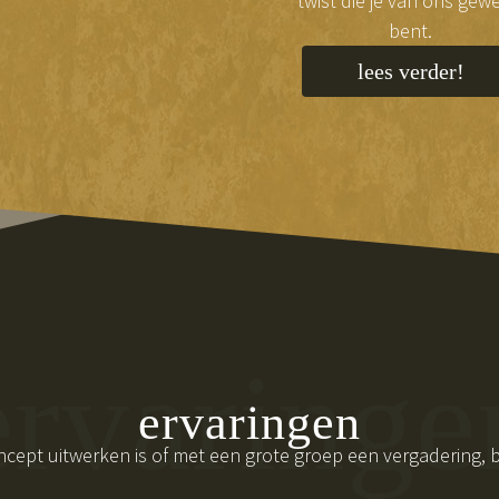
twist die je van ons gew
bent.
lees verder!
ervaringe
ervaringen
cept uitwerken is of met een grote groep een vergadering, bij