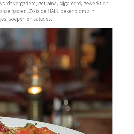
wordt vergaderd, getraind, bijgeleerd, gewerkt en
onze gasten. Zo is de HALL bekend om zijn
jes, soepen en salades.