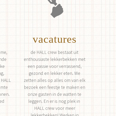
vacatures
ame,
de HALL crew bestaat uit
ende
enthousiaste lekkerbekken met
jke
een passie voor verrassend,
ng,
gezond en lekker eten. We
e HALL
zetten alles op alles om van elk
imte
bezoek een feestje te maken en
onen.
onze gasten in de watten te
oed
leggen. En er is nog plek in
HALL crew voor meer
lekkerbekken! Werken in