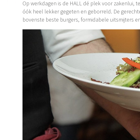
Op werkdagen is de HALL dé plek voor zakenlui, tec
óók heel lekker gegeten en geborreld. De gerecht
bovenste beste burgers, formidabele uitsmijters 