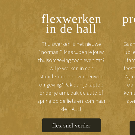
flexwerken
pr
in de hall
Thuiswerken is het nieuwe
Gaan 
"normaal". Maar...ben je jouw
jubil
thuisomgeving toch even zat?
fam
Wil je werken in een
fees
stimulerende en vernieuwde
Wij 
omgeving? Pak dan je laptop
op
onder je arm, pak de auto of
kom
spring op de fiets en kom naar
laten
de HALL!
flex snel verder