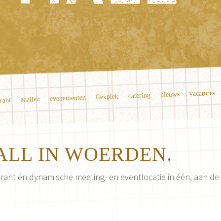
vacatures
nieuws
catering
flexplek
evenementen
zaallen
urant
ALL IN WOERDEN.
aurant én dynamische meeting- en eventlocatie in één, aan 