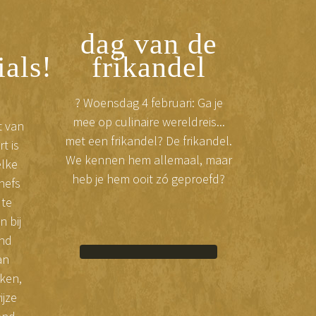
dag van de
als!
frikandel
? Woensdag 4 februari: Ga je
mee op culinaire wereldreis...
t van
met een frikandel? De frikandel.
t is
We kennen hem allemaal, maar
elke
heb je hem ooit zó geproefd?
hefs
 te
n bij
nd
an
ken,
ijze